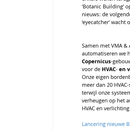
‘Botanic Building’ o
nieuws: de volgend
‘eyecatcher‘ wacht o
Samen met VMA & Al
automatiseren we h
Copernicus
-gebouw
voor de 
HVAC
- 
en v
Onze eigen borden
meer dan 20 HVAC-s
terwijl onze systee
verheugen op het a
HVAC en verlichting.
Lancering nieuwe B