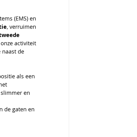
tems (EMS) en 
tie
, verruimen 
tweede 
ze activiteit 
 naast de 
ositie als een 
met 
 slimmer en 
in de gaten en 