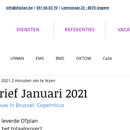
info@dtplan.be
|
051 66 03 70
|
Leenstraat 25 - 8870 Izegem
DIENSTEN
REFERENTIES
VACA
LPWAN
EMS
BMS
OKTOW
Case
n 2021
2 minuten om te lezen
ief Januari 2021
euw in Brussel: Copernicus
leverde DTplan 
 het totaalproject 