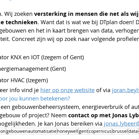
n. Wij zoeken 
versterking in mensen die net als wij
e technieken
. Want dat is wat we bij DTplan doen! 
gebouwen en het in kaart brengen van data, verhogen
teit. Concreet zijn wij op zoek naar volgende profiele
ator KNX en IOT (Izegem of Gent)
Energiemanagement (Gent)
ator HVAC (Izegem)
er info vind je 
hier op onze website
 of via 
joran.bey
oor jou kunnen betekenen?
 een gebouwenbeheersysteem, energieverbruik of aut
 gebouw of project? Neem 
contact op met Jonas Ly
ogelijkheden. Je kan Jonas bereiken via 
jonas.lybeer
ion
gebouwenautomatisatie
honeywell
gent
copernicus
brussel
data