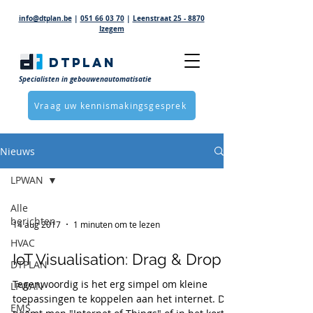
info@dtplan.be
|
051 66 03 70
|
Leenstraat 25 - 8870
Izegem
DTPLAN
Specialisten in gebouwenautomatisatie
Vraag uw kennismakingsgesprek
Nieuws
LPWAN
Alle
berichten
14 aug 2017
1 minuten om te lezen
HVAC
IoT Visualisation: Drag & Drop
DTPLAN
Tegenwoordig is het erg simpel om kleine
LPWAN
toepassingen te koppelen aan het internet. Dit
EMS