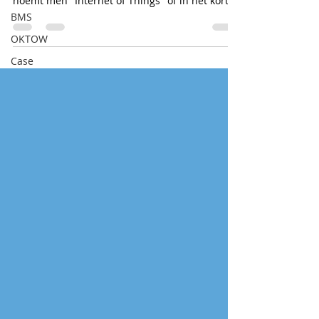
noemt men "Internet of Things" of in het kort...
BMS
OKTOW
Case