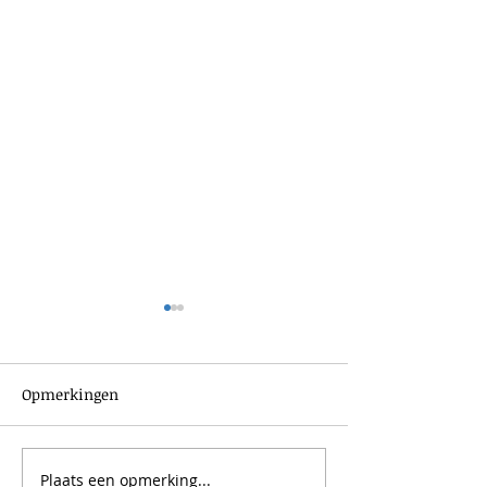
Opmerkingen
Plaats een opmerking...
DTplan wint prestigieuze
🏆 Trots van Iz