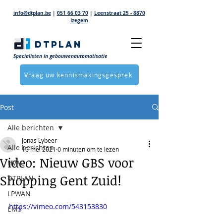
info@dtplan.be
|
051 66 03 70
|
Leenstraat 25 - 8870
Izegem
DTPLAN
Specialisten in gebouwenautomatisatie
Vraag uw kennismakingsgesprek
Post
Alle berichten
Jonas Lybeer
Alle berichten
10 mei 2021
0 minuten om te lezen
Video: Nieuw GBS voor
HVAC
Shopping Gent Zuid!
DTPLAN
LPWAN
https://vimeo.com/543153830
EMS