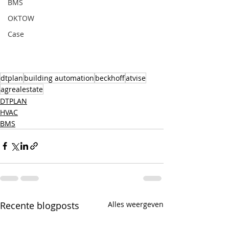
BMS
OKTOW
Case
dtplan
building automation
beckhoff
atvise
agrealestate
DTPLAN
HVAC
BMS
Recente blogposts
Alles weergeven