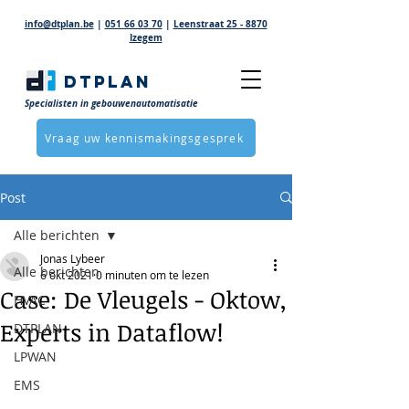
info@dtplan.be
|
051 66 03 70
|
Leenstraat 25 - 8870
Izegem
DTPLAN
Specialisten in gebouwenautomatisatie
Vraag uw kennismakingsgesprek
Post
Alle berichten
Jonas Lybeer
Alle berichten
6 okt 2021
0 minuten om te lezen
Case: De Vleugels - Oktow,
HVAC
Experts in Dataflow!
DTPLAN
LPWAN
EMS