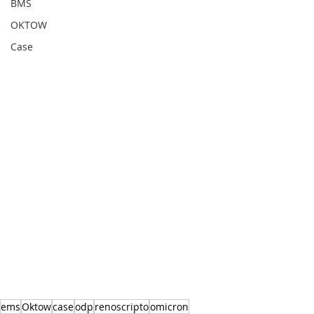
BMS
OKTOW
Case
ems
Oktow
case
odp
renoscripto
omicron