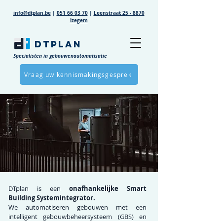
info@dtplan.be
|
051 66 03 70
|
Leenstraat 25 - 8870
Izegem
DTPLAN
Specialisten in gebouwenautomatisatie
Vraag uw kennismakingsgesprek
DTplan is een
onafhankelijke Smart
Building Systemintegrator.
We automatiseren gebouwen met een
intelligent gebouwbeheersysteem (GBS) en