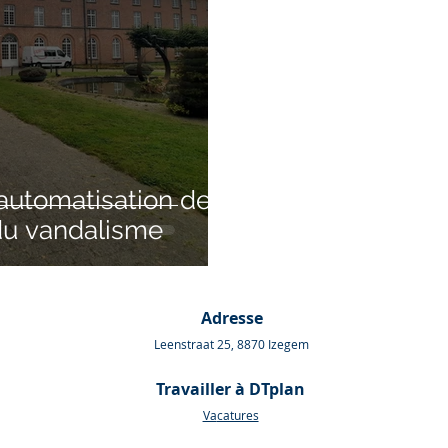
’automatisation des
 du vandalisme
Adresse
Leenstraat 25, 8870 Izegem
Travailler à DTplan
Va
catures